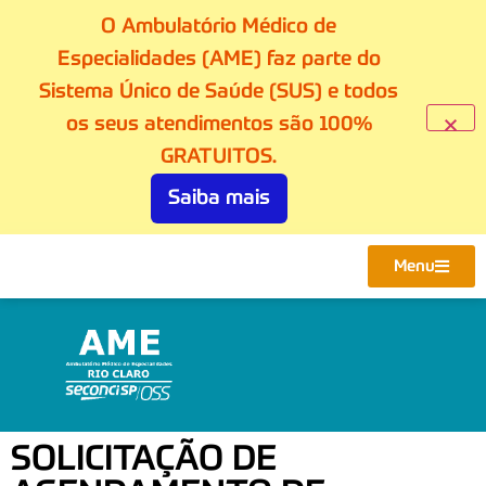
O Ambulatório Médico de
Especialidades (AME) faz parte do
Sistema Único de Saúde (SUS) e todos
os seus atendimentos são 100%
GRATUITOS.
Saiba mais
Menu
SOLICITAÇÃO DE