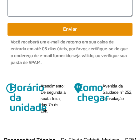
Enviar
Você receberá um e-mail de retorno em sua caixa de
entrada em até 05 dias úteis, por favor, certifique-se de que
o endereço de e-mail fornecido seja válido, ou verifique sua
pasta de SPAM.
Horário
Como
Atendimento:
Avenida da
De segunda a
Saudade nº 252,
da
chegar
sexta-feira,
Consolação
das 7h às
unidade
19h.